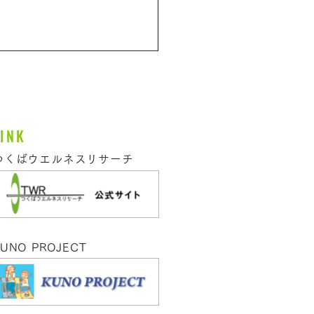
18日 ＳＷＣ首長研究
関西フォーラムが開催さ
した。
>50自治体、17市町村の首長様
LINK
加。関西地区の多数の自治体
参加いただきました。 7月18
つくばウエルネスリサーチ
大阪府ＳＷＣ首長研究会・
C協議会共催にて「関西フォ
ム」がおおさか市町村職員研
究センター（マッセＯＳＡＫ
 [&hellip;]</p>
KUNO PROJECT