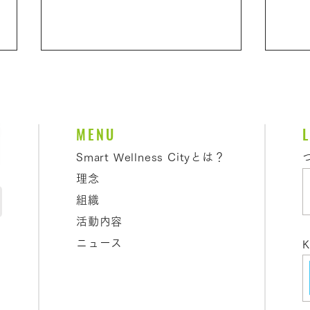
7月
会 
れま
<p
MENU
が参
様に
Smart Wellness Cityとは？
日 
理念
コロナウイルスの予防のため
SW
組織
の筑波大学久野研究室からの
ーラ
お知らせ
活動内容
修研
Ａ）５Ｆ
ニュース