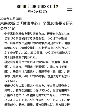
2009年11月25日
未来の街は「健康中心」 全国10市長ら研究
会を発足
少子高齢化社会を乗り切るため、健康を中心とした
まちづくりを検討する研究会を、つくば市や新潟
市、岐阜市など全国10市の市長が発足させた。健康
政策について情報交換し、21世紀のまちづくりに生
かすのが狙い。22、23の両日、つくば市の筑波大で
第１回研究会が開かれた。
研究会を発足させたのは3市のほか、伊達市（福島
県）、三条市、見附市（新潟県）、流山市（千葉
県）、豊岡市（兵庫県）、善通寺市（香川県）、天
草市（熊本県）の計10市の市長。筑波大なども加わ
っている。
健康づくりの取り組みや悩みを、年２回の研究会で
共有し、有効な施策につなげていく。生活習慣病や
介護の予防といった健康分野だけでなく、「ウエル
ネス＆エコ」をまちづくりのキーワードにして、産
業育成や、観光、農業、都市交通など、多方面で新