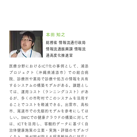
ディスカッション 2 「科学的根拠に
基づく政策推進の課題・個人情報とク
ラウド化」
本田 知之
総務省 情報流通行政局
情報流通振興課 情報流
通高度化推進室
医療分野におけるICT化の事例として、浦添
プロジェクト（沖縄県浦添市）での総合病
院、診療所や薬局で診療や処方の情報を共有
するシステムの構築モデルがある。課題とし
ては、運用コスト（ランニングコスト）があ
るが、多くの市町村でこのシステムを活用す
ることでコストを軽減できる。出雲市、高松
市、尾道市での先駆的モデルを参考にしてほ
しい。SWCでの健康クラウドの構築に対して
は、ICTを活用し、客観的データに基づく自
治体健康施策の立案・実施・評価のモデルづ
くりと、我が国が抱える超高齢社会に対応し