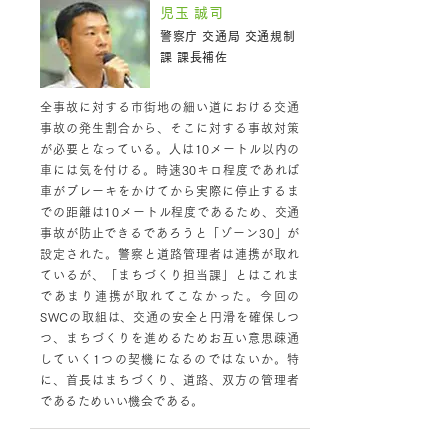
児玉 誠司
警察庁 交通局 交通規制
課 課長補佐
全事故に対する市街地の細い道における交通
事故の発生割合から、そこに対する事故対策
が必要となっている。人は10メートル以内の
車には気を付ける。時速30キロ程度であれば
車がブレーキをかけてから実際に停止するま
での距離は10メートル程度であるため、交通
事故が防止できるであろうと「ゾーン30」が
設定された。警察と道路管理者は連携が取れ
ているが、「まちづくり担当課」とはこれま
であまり連携が取れてこなかった。今回の
SWCの取組は、交通の安全と円滑を確保しつ
つ、まちづくりを進めるためお互い意思疎通
していく1つの契機になるのではないか。特
に、首長はまちづくり、道路、双方の管理者
であるためいい機会である。