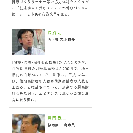
健康づくりリーダー等の協力体制をとりなが
ら「健康診査を受診することが健康づくりの
第一歩」と市民の意識改革を図る。
長沼 明
埼玉県 志木市長
｢健康･医療･福祉都市構想｣の実現をめざす。
介護保険料の月額基準額は3,299円で、埼玉
県内の自治体の中で一番低い。平成32年に
は、後期高齢者の人数が前期高齢者の人数を
上回る、と推計されている。到来する超高齢
社会を見据え、エビデンスに基づいた施策展
開に取り組む。
豊岡 武士
静岡県 三島市長