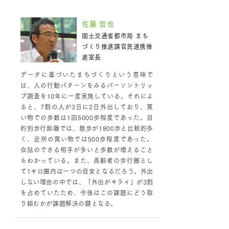
政策の方向性
佐藤 哲也
国土交通省都市局 まち
づくり推進課官民連携推
進室長
データに基づいたまちづくりという意味で
は、人の行動パターンをみるパーソントリッ
プ調査を10年に一度実施している。それによ
ると、7割の人が3日に2日外出しており、買
い物での歩数は1回5000歩程度であった。目
的別歩行距離では、散歩が1800歩と比較的多
く、近所の買い物では500歩程度であった。
会話のできる相手が多いと歩数が増えること
もわかっている。また、高齢者の歩行圏とし
て1キロ圏内は一つの目安となるだろう。外出
しない理由の中では、「外出がキライ」が3割
を占めていたため、今後はこの課題にどう取
り組むかが課題解決の鍵となる。