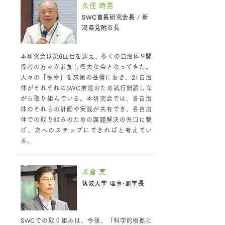
久住 時男
SWC首長研究会長 / 新
潟県見附市長
本研究会は第6回目を迎え、多くの自治体や関
係者の方々が参加し盛大な会となってきた。
人々の「健幸」を施策の基盤におき、21自治
体がそれぞれにSWC推進のため試行錯誤しな
がら取り組んでいる。本研究会では、各自治
体のそれらの計画や実践が共有でき、各自治
体での取り組みのための課題解決の糸口に繋
げ、次へのステップにできればと考えてい
る。
米倉 実
筑波大学 理事･副学長
SWCでの取り組みは、今後、「科学的根拠に