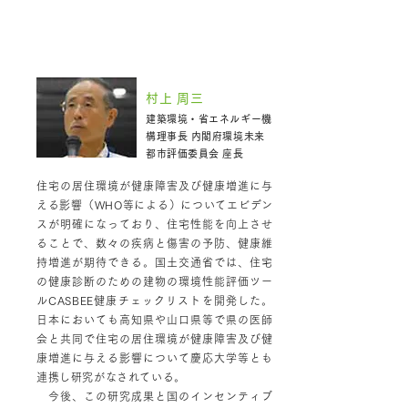
特別講演 1 「健康になれる住宅」
村上 周三
建築環境・省エネルギー機
構理事長 内閣府環境未来
都市評価委員会 座長
住宅の居住環境が健康障害及び健康増進に与
える影響（WHO等による）についてエビデン
スが明確になっており、住宅性能を向上させ
ることで、数々の疾病と傷害の予防、健康維
持増進が期待できる。国土交通省では、住宅
の健康診断のための建物の環境性能評価ツー
ルCASBEE健康チェックリストを開発した。
日本においても高知県や山口県等で県の医師
会と共同で住宅の居住環境が健康障害及び健
康増進に与える影響について慶応大学等とも
連携し研究がなされている。
今後、この研究成果と国のインセンティブ