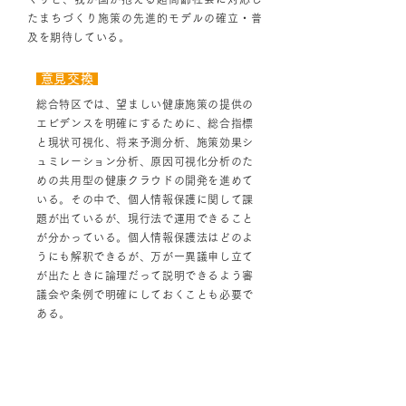
たまちづくり施策の先進的モデルの確立・普
及を期待している。
意見交換
総合特区では、望ましい健康施策の提供の
エビデンスを明確にするために、総合指標
と現状可視化、将来予測分析、施策効果シ
ュミレーション分析、原因可視化分析のた
めの共用型の健康クラウドの開発を進めて
いる。その中で、個人情報保護に関して課
題が出ているが、現行法で運用できること
が分かっている。個人情報保護法はどのよ
うにも解釈できるが、万が一異議申し立て
が出たときに論理だって説明できるよう審
議会や条例で明確にしておくことも必要で
ある。
ディスカッション 3 「健康と地域活