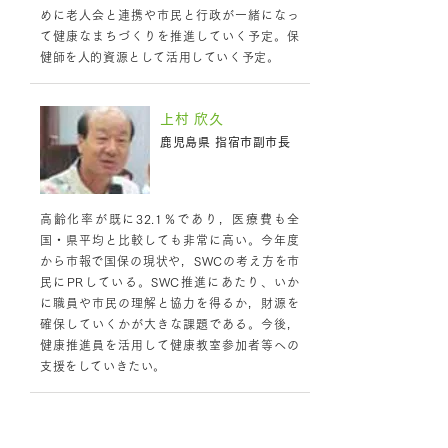
めに老人会と連携や市民と行政が一緒になっ
て健康なまちづくりを推進していく予定。保
健師を人的資源として活用していく予定。
上村 欣久
鹿児島県 指宿市副市長
高齢化率が既に32.1％であり，医療費も全
国・県平均と比較しても非常に高い。今年度
から市報で国保の現状や，SWCの考え方を市
民にPRしている。SWC推進にあたり、いか
に職員や市民の理解と協力を得るか，財源を
確保していくかが大きな課題である。今後，
健康推進員を活用して健康教室参加者等への
支援をしていきたい。