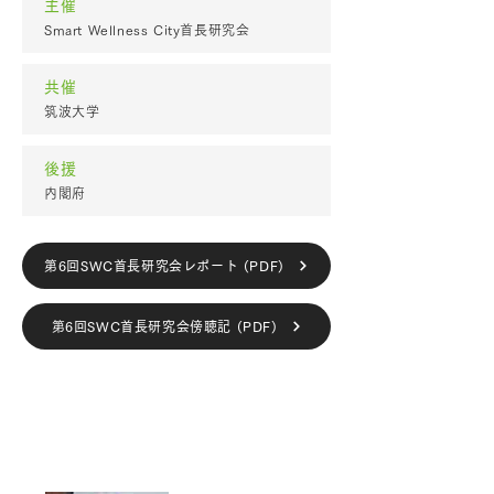
主催
Smart Wellness City首長研究会
共催
筑波大学
後援
内閣府
第6回SWC首長研究会レポート (PDF)
第6回SWC首長研究会傍聴記 (PDF)
SWC首長研究会会長、共催・後援代表
者より挨拶