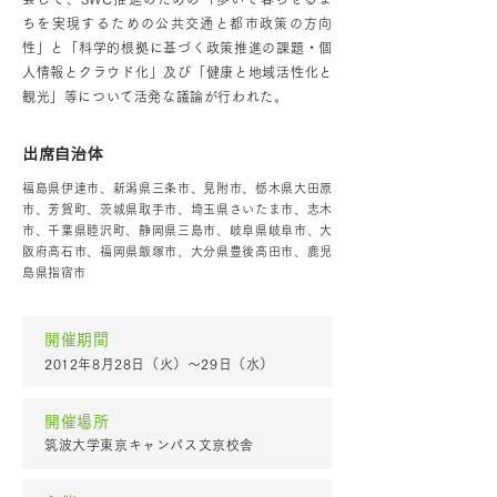
ちを実現するための公共交通と都市政策の方向
性」と「科学的根拠に基づく政策推進の課題・個
人情報とクラウド化」及び「健康と地域活性化と
観光」等について活発な議論が行われた。
出席自治体
福島県伊達市、新潟県三条市、見附市、栃木県大田原
市、芳賀町、茨城県取手市、埼玉県さいたま市、志木
市、千葉県睦沢町、静岡県三島市、岐阜県岐阜市、大
阪府高石市、福岡県飯塚市、大分県豊後高田市、鹿児
島県指宿市
開催期間
2012年8月28日（火）〜29日（水）
開催場所
筑波大学東京キャンパス文京校舎