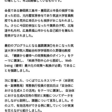
の場として、年2回開催しているものです。
会長である静岡県三島市・豊岡武士市長の挨拶で始
まった初日、元内閣官房参与であり筑波大学客員教
授でもある荒井広幸氏からも挨拶がおこなわれまし
た。さらに今回初参加となった千葉県白子町、北海
道中札内村、広島県福山市からも自己紹介を兼ねた
発表がなされました。
最初のプログラムとなる基調講演①をおこなった筑
波大学大学院人間総合科学学術院の久野譜也教授
は、「健康から健幸への政策転換のポイント」をテ
ーマに講演し、「疾病予防中心から脱却し、 Well-
being（健幸）最大化の政策へ転換が必要」であるこ
とを強調しました。
次に登壇した、つくばウエルネスリサーチ（本研究
会・副事務局）常務執行役員の宮田氏は「自治体に
おける生成ＡＩの活用」をテーマに講演し、 自治体
における生成AI活用の現状と実態についてデータを
示しながら説明し、課題について言及しました。そ
の上で、有効活用ができる例に関していくつか実演
を交えながら紹介しました。