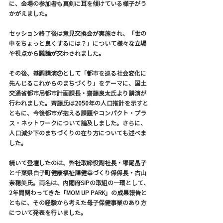
に、会場の参加者も真剣に耳を傾けている様子がう
かがえました。
セッション終了後は意見交換会が実施され、「世の
中をちょっと良くするには？」について様々な立場
や視点から議論が交わされました。
その後、基調講演②として「都市を巡る社会変化に
先んじるこれからのまちづくり」をテーマに、国土
交通省都市局都市計画課長・齋藤良太氏より講演が
行われました。斉藤氏は2050年の人口推計を示すと
ともに、今後都市が抱える課題やコンパクト・プラ
ス・ネットワークについて論及しました。さらに、
人口減少下のまちづくりの在り方についても述べま
した。
続いて登壇したのは、弊社取締役副社長・塚尾晶子
と千葉県白子町健康福祉課健幸づくり係係長・古山
奈穂美氏。両名は、内閣府SIPの取組の一環として、
2年間関わってきた「MOM UP PARK」の成果報告と
ともに、その経験から考えた母子保健事業のあり方
について発表を行いました。