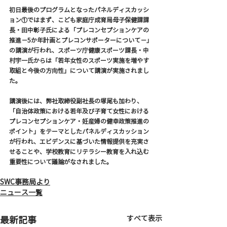
初日最後のプログラムとなったパネルディスカッシ
ョン①ではまず、こども家庭庁成育局母子保健課課
長・田中彰子氏による「プレコンセプションケアの
推進－5か年計画とプレコンサポーターについて－」
の講演が行われ、スポーツ庁健康スポーツ課長・中
村宇一氏からは「若年女性のスポーツ実施を増やす
取組と今後の方向性」について講演が実施されまし
た。
講演後には、弊社取締役副社長の塚尾も加わり、
「自治体政策における若年及び子育て女性における
プレコンセプションケア・妊産婦の健幸政策推進の
ポイント」をテーマとしたパネルディスカッション
が行われ、エビデンスに基づいた情報提供を充実さ
せることや、学校教育にリテラシー教育を入れ込む
重要性について議論がなされました。
SWC事務局より
ニュース一覧
すべて表示
最新記事