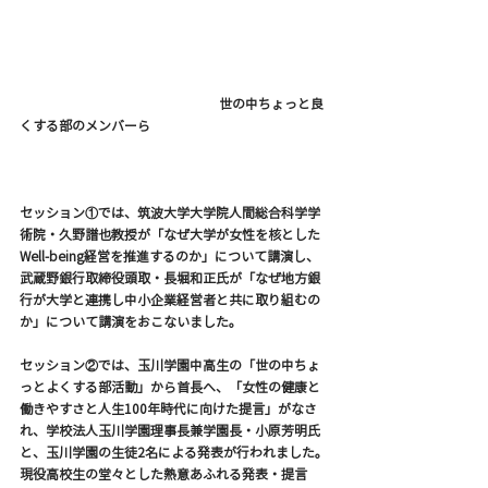
                                                     　　世の中ちょっと良
くする部のメンバーら
セッション①では、筑波大学大学院人間総合科学学
術院・久野譜也教授が「なぜ大学が女性を核とした
Well-being経営を推進するのか」について講演し、
武蔵野銀行取締役頭取・長堀和正氏が「なぜ地方銀
行が大学と連携し中小企業経営者と共に取り組むの
か」について講演をおこないました。
セッション②では、玉川学園中高生の「世の中ちょ
っとよくする部活動」から首長へ、「女性の健康と
働きやすさと人生100年時代に向けた提言」がなさ
れ、学校法人玉川学園理事長兼学園長・小原芳明氏
と、玉川学園の生徒2名による発表が行われました。
現役高校生の堂々とした熱意あふれる発表・提言