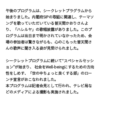
午後のプログラムは、シークレットプラグラムから
始まりました。内閣府SIPの取組に関連し、テーマソ
ングを歌っていただいている普天間かおりさんよ
り、「ハレルヤ」の歌唱披露がありました。このプ
ログラムは当日まで明かされていなかったため、会
場の参加者は驚きながらも、心のこもった普天間さ
んの歌声に聞き入る姿が見受けられました。
シークレットプログラムに続いて“スペシャルセッシ
ョン”が始まり、 社会をWell-beingにするための方向
性をしめす、「世の中ちょっと良くする部」のロー
ンチ宣言がおこなわれました。
本プログラムは記者会見として行われ、テレビ局な
どのメディアによる撮影も実施されました。